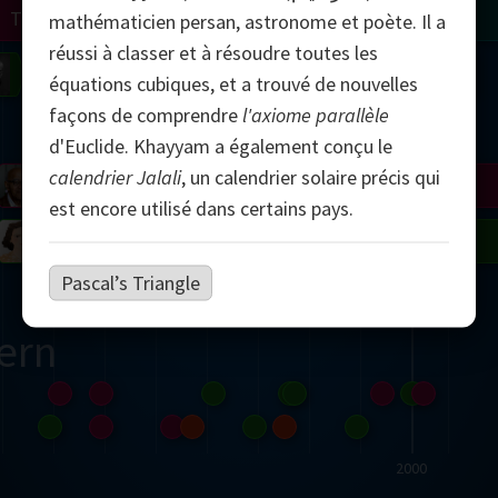
Turing
Tao
mathématicien persan, astronome et poète. Il a
réussi à classer et à résoudre toutes les
on
Gardner
Serre
Uhlenbeck
Bourgain
Mirzakhani
équations cubiques, et a trouvé de nouvelles
façons de comprendre
l'axiome parallèle
Mandelbrot
d'Euclide. Khayyam a également conçu le
calendrier Jalali
, un calendrier solaire précis qui
Blackwell
Penrose
est encore utilisé dans certains pays.
del
Robinson
Easley
Matiyasevich
Avila
Pascal’s Triangle
ern
2000