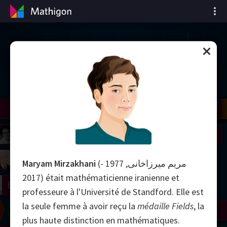
Chronologie des
mathématiques
il
Nash
Grothendieck
Cohen
Conway
Thurston
Shamir
Wiles
Daubechies
Zhang
Viazovska
 Neumann
Johnson
mogorov
Lorenz
Maryam Mirzakhani
(مریم میرزاخانی, 1977 -
2017) était mathématicienne iranienne et
right
Erdős
professeure à l'Université de Standford. Elle est
la seule femme à avoir reçu la
médaille Fields
, la
Chern
Wilkins
Langlands
Yau
Perelman
plus haute distinction en mathématiques.