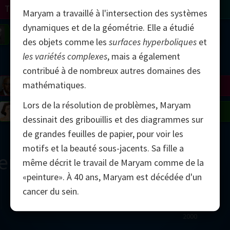
Turing
Tao
Maryam a travaillé à l'intersection des systèmes
dynamiques et de la géométrie. Elle a étudié
on
Gardner
Serre
Uhlenbeck
Bourgain
Mirzakhani
des objets comme les
surfaces hyperboliques
et
les variétés complexes
, mais a également
Mandelbrot
contribué à de nombreux autres domaines des
mathématiques.
Blackwell
Penrose
Lors de la résolution de problèmes, Maryam
del
Robinson
Easley
Matiyasevich
Avila
dessinait des gribouillis et des diagrammes sur
de grandes feuilles de papier, pour voir les
motifs et la beauté sous-jacents. Sa fille a
ern
même décrit le travail de Maryam comme de la
«peinture». À 40 ans, Maryam est décédée d'un
cancer du sein.
2000