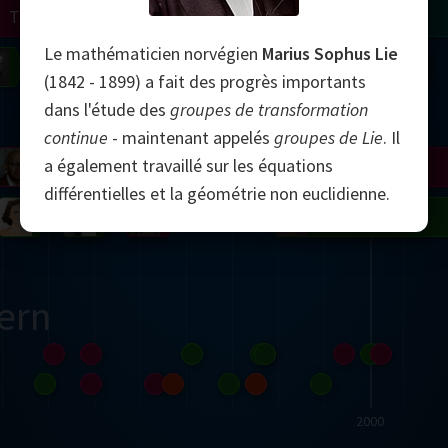
Turing
Tao
Le mathématicien norvégien
Marius Sophus Lie
on
Gardner
Serre
Uhlenbeck
Bourgain
Mirzakhani
(1842 - 1899) a fait des progrès importants
dans l'étude des
groupes de transformation
Mandelbrot
continue
- maintenant appelés
groupes de Lie
. Il
a également travaillé sur les équations
Blackwell
Penrose
différentielles et la géométrie non euclidienne.
del
Robinson
Easley
Matiyasevich
Avila
ern
2000